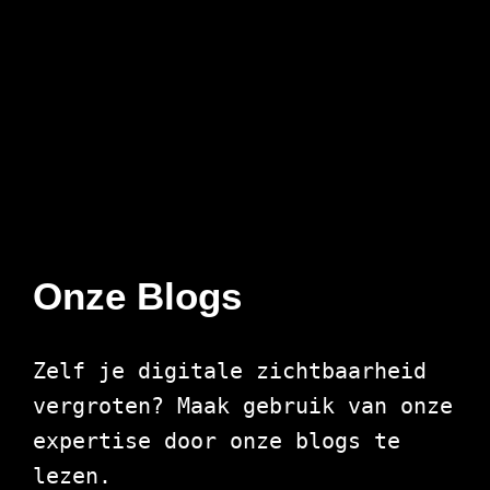
Onze Blogs
Zelf je digitale zichtbaarheid
vergroten? Maak gebruik van onze
expertise door onze blogs te
lezen.