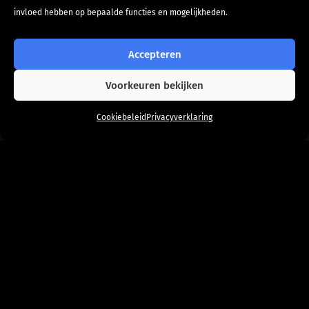
invloed hebben op bepaalde functies en mogelijkheden.
Accepteren
Voorkeuren bekijken
Hoi! Kan ik je helpen?
Cookiebeleid
Privacyverklaring
Wat is een call-to-
action?
Ja, de laatste zin uit de vorige paragraaf was
dus een call-to-action. Maar wat is een call-
to-action eigenlijk? Een call-to-action is een
marketingterm die iemand oproept tot een