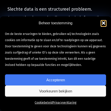
Slechte data is een structureel probleem.
Automatisering werkt alleen als de informatie
Beheer toestemming
die erin zit klopt. Een onderhoudssignalering
Om de beste ervaringen te bieden, gebruiken wij technologieën zoals
op basis van incorrecte installatiedatums
cookies om informatie op te slaan en/of te raadplegen op uw apparaat.
levert foute herinneringen op. Een
Door toestemming te geven voor deze technologieën kunnen wij gegevens
offerteoverzicht met verouderde
zoals surfgedrag of unieke ID’s op deze site verwerken. Als u geen
toestemming geeft of uw toestemming intrekt, kan dit een nadelige
contactgegevens leidt tot mails naar de
invloed hebben op bepaalde functies en mogelijkheden.
verkeerde adressen. Schone data is de basis;
automatisering is de bovenlaag.
Accepteren
Denken dat software het probleem oplost
Voorkeuren bekijken
Hoi! Kan ik je helpen?
zonder de werkwijze aan te passen, is een
Cookiebeleid
Privacyverklaring
klassieke misvatting. Als medewerkers niet