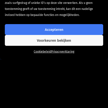
zoals surfgedrag of unieke ID’s op deze site verwerken. Als u geen
toestemming geeft of uw toestemming intrekt, kan dit een nadelige
invloed hebben op bepaalde functies en mogelijkheden.
Accepteren
Voorkeuren bekijken
Hoi! Kan ik je helpen?
Cookiebeleid
Privacyverklaring
Drie tips
Hier komen ze: de drie stille, maar
superkrachtige functies van je website waar je
als ondernemer misschien nog niet aan
gedacht hebt (maar waar je wél iets mee