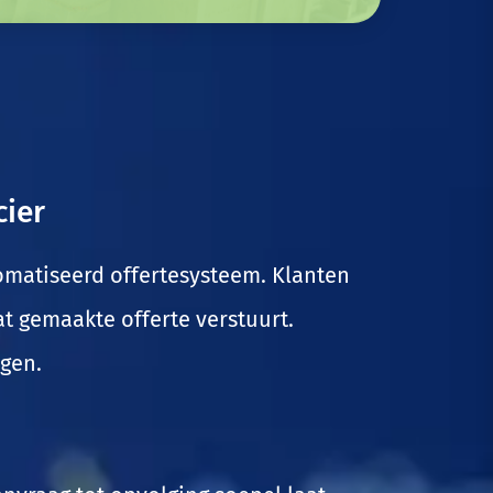
cier
atiseerd offertesysteem. Klanten
 gemaakte offerte verstuurt.
lgen.