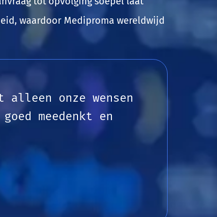
anvraag tot opvolging soepel laat
rheid, waardoor Mediproma wereldwijd
t alleen onze wensen
 goed meedenkt en