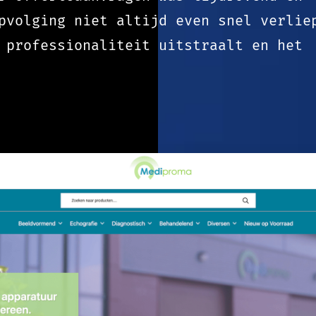
pvolging niet altijd even snel verlie
 professionaliteit uitstraalt en het