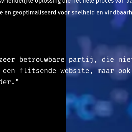
svriendelijke oplossing die het hele proces van a
sive en geoptimaliseerd voor snelheid en vindbaa
zeer betrouwbare partij, die nie
 een flitsende website, maar ook
der."